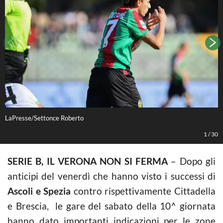
LaPresse/Settonce Roberto
L
1
/
30
SERIE B, IL VERONA NON SI FERMA
– Dopo gli
anticipi del venerdì che hanno visto i successi di
Ascoli e Spezia
contro rispettivamente Cittadella
e Brescia, le gare del sabato della 10^ giornata
hanno dato importanti indicazioni per le zone