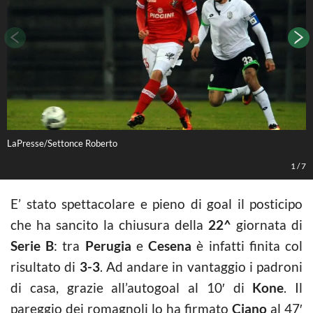
LaPresse/Settonce Roberto
L
1
/
7
E’ stato spettacolare e pieno di goal il posticipo
che ha sancito la chiusura della
22^
giornata di
Serie B
: tra
Perugia
e
Cesena
è infatti finita col
risultato di
3-3
. Ad andare in vantaggio i padroni
di casa, grazie all’autogoal al 10′ di
Kone
. Il
pareggio dei romagnoli lo ha firmato
Ciano
al 47′