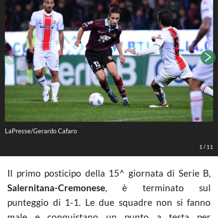
LaPresse/Gerardo Cafaro
L
1
/
11
Il primo posticipo della 15^ giornata di Serie B,
Salernitana-Cremonese
, è terminato sul
punteggio di 1-1. Le due squadre non si fanno
male e conquistano un punto a testa per