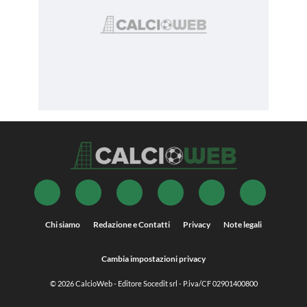
Chi siamo
Redazione e Contatti
Privacy
Note legali
Cambia impostazioni privacy
© 2026
CalcioWeb
- Editore Socedit srl - P.iva/CF 02901400800