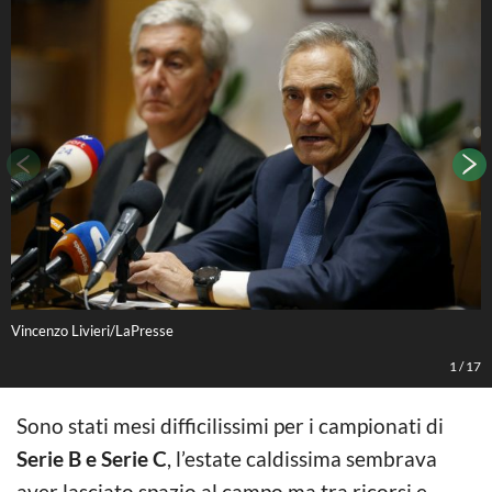
Vincenzo Livieri/LaPresse
V
1
/
17
Sono stati mesi difficilissimi per i campionati di
Serie B e Serie C
, l’estate caldissima sembrava
aver lasciato spazio al campo ma tra ricorsi e