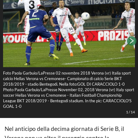
Foto Paola Garbuio/LaPresse 02 novembre 2018 Verona (vr) Italia sport
P
calcio Hellas Verona vs Cremonese- Campionato di calcio Serie BKT
2018/2019 - stadio Bentegodi. Nella foto:GOL DI CARACCIOLO 1-0
Photo Paola Garbuio/LaPresse November 02, 2018 Verona (vr) Italy sport
soccer Hellas Verona vs Cremonese - Italian Football Championship
League BKT 2018/2019 - Bentegodi stadium. In the pic: CARACCIOLO'S
GOAL 1-0
1
/
14
Nel anticipo della decima giornata di Serie B, il
Verona non va oltre il pareggio contro la