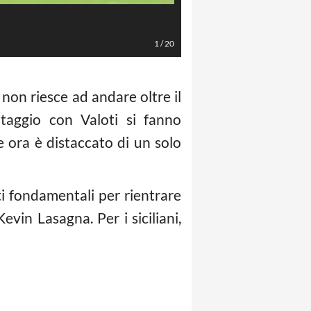
LaPresse/Settonce Roberto
1
/
20
non riesce ad andare oltre il
ntaggio con Valoti si fanno
 ora è distaccato di un solo
ti fondamentali per rientrare
vin Lasagna. Per i siciliani,