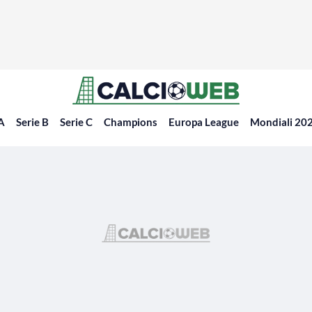
 A
Serie B
Serie C
Champions
Europa League
Mondiali 20