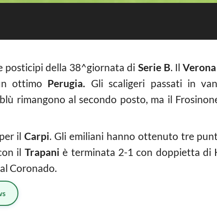
 posticipi della 38^giornata di
Serie B
. Il
Verona
 un ottimo
Perugia.
Gli scaligeri passati in va
loblù rimangono al secondo posto, ma il Frosinone
per il
Carpi
. Gli emiliani hanno ottenuto tre pun
con il
Trapani
è terminata 2-1 con doppietta di Ke
oal Coronado.
ws