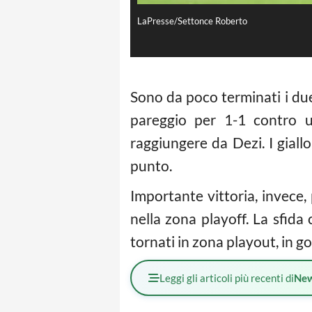
LaPresse/Settonce Roberto
Sono da poco terminati i due
pareggio per 1-1 contro
raggiungere da Dezi. I gial
punto.
Importante vittoria, invece, 
nella zona playoff. La sfida 
tornati in zona playout, in g
Leggi gli articoli più recenti di
Ne