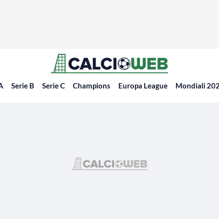
 A
Serie B
Serie C
Champions
Europa League
Mondiali 20