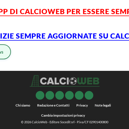
APP DI CALCIOWEB PER ESSERE SE
TIZIE SEMPRE AGGIORNATE SU CAL
ws
Chi siamo
Redazione e Contatti
Privacy
Note legali
Cambia impostazioni privacy
© 2026
CalcioWeb
- Editore Socedit srl - P.iva/CF 02901400800