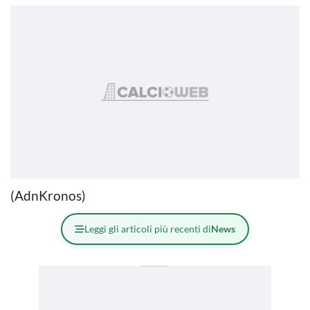
(AdnKronos)
Leggi gli articoli più recenti di
News