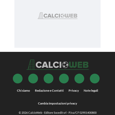
Chi siamo
Redazione e Contatti
Privacy
Note legali
Cambia impostazioni privacy
© 2026
CalcioWeb
- Editore Socedit srl - P.iva/CF 02901400800