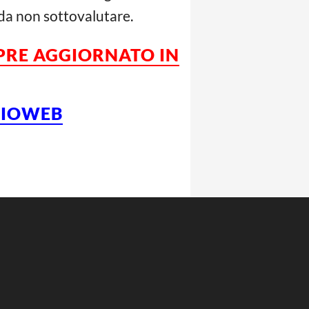
a da non sottovalutare.
MPRE AGGIORNATO IN
LCIOWEB