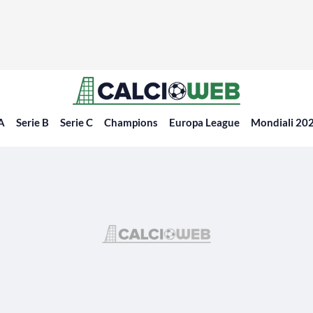
 A
Serie B
Serie C
Champions
Europa League
Mondiali 20