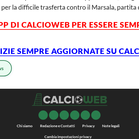
er la difficile trasferta contro il Marsala, partit
APP DI CALCIOWEB PER ESSERE SE
TIZIE SEMPRE AGGIORNATE SU CA
ws
Chi siamo
Redazione e Contatti
Privacy
Note legali
Cambia impostazioni privacy