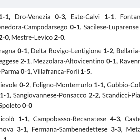
1-1,
Dro-Venezia
0-3
, Este-Calvi
1-1
, Fonta
Fenedora-Campodarsego
0-1
, Sacilese-Luparens
2-0
, Mestre-Levico
2-0.
magna
0-1
, Delta Rovigo-Lentigione
1-2
, Bellari
reggese
2-1
, Mezzolara-Altovicentino
0-1,
Ravenn
o-Parma
0-1
, Villafranca-Forlì
1-5.
nievole
0-2
, Foligno-Montemurlo
1-1
, Gubbio-Col
1-1
, Sangiovannese-Ponsacco
2-2
, Scandicci-P
-Spoleto
0-0
Nicolò
1-1,
Campobasso-Recanatese
4-3
, Cast
ianova
3-1
, Fermana-Sambenedettese
3-3
, Meta
1-1