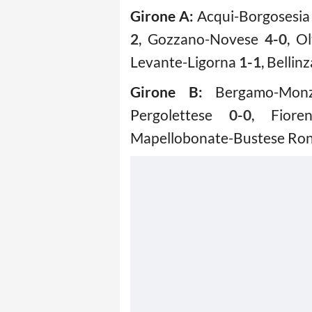
Girone A:
Acqui-Borgosesi
2
, Gozzano-Novese
4-0
, O
Levante-Ligorna
1-1
, Belli
Girone B:
Bergamo-Mo
Pergolettese
0-0
, Fioren
Mapellobonate-Bustese Ron