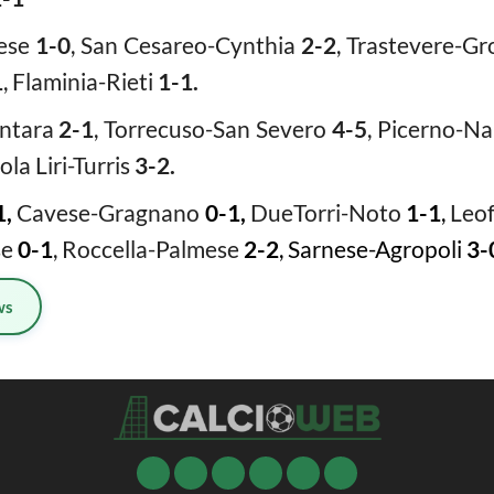
bese
1-0
, San Cesareo-Cynthia
2-2
, Trastevere-G
1
, Flaminia-Rieti
1-1.
entara
2-1
, Torrecuso-San Severo
4-5
, Picerno-N
sola Liri-Turris
3-2.
1,
Cavese-Gragnano
0-1,
DueTorri-Noto
1-1
,
Leof
se
0-1
, Roccella-Palmese
2-2
, Sarnese-Agropoli
3-
ws