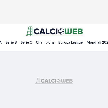
 A
Serie B
Serie C
Champions
Europa League
Mondiali 20