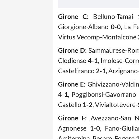
Girone C:
Belluno-Tamai
Giorgione-Albano
0-0
, La 
Virtus Vecomp-Monfalcone
Girone D:
Sammaurese-Ro
Clodiense
4-1
, Imolese-Cor
Castelfranco
2-1
, Arzignan
Girone E:
Ghivizzano-Valdi
4-1
, Poggibonsi-Gavorrano
Castello
1-2
, Vivialtotevere
Girone F:
Avezzano-San 
Agnonese
1-0
, Fano-Giul
Amiternina, Pesaro-Fogore