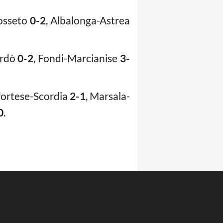
rosseto
0-2
, Albalonga-Astrea
ardò
0-2
, Fondi-Marcianise
3-
ortese-Scordia
2-1
, Marsala-
0
.