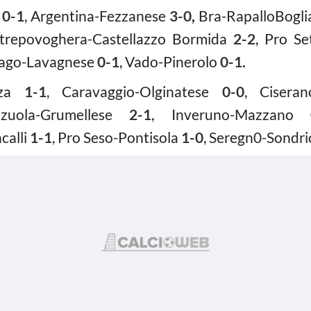
a
0-1
, Argentina-Fezzanese
3-0
,
Bra-RapalloBogl
ltrepovoghera-Castellazzo Bormida
2-2
, Pro S
nzago-Lavagnese
0-1
, Vado-Pinerolo
0-1.
nza
1-1
,
Caravaggio-Olginatese
0-0
, Cisera
zuola-Grumellese
2-1
, Inveruno-Mazzano
calli
1-1
,
Pro Seso-Pontisola
1-0
, Seregn0-Sondr