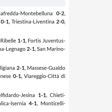
nafredda-Montebelluna
0-2
,
e
0-1
, Triestina-Liventina
2-0
,
a-Ribelle
1-1
, Fortis Juventus-
a-Legnago
2-1
, San Marino-
ligiana
2-1
, Massese-Gualdo
ianese
0-1,
Viareggio-Città di
elfidardo-Jesina
1-1
, Chieti-
lica-Isernia
4-1
, Monticelli-