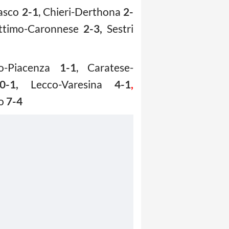
iasco
2-1
, Chieri-Derthona
2-
ettimo-Caronnese
2-3,
Sestri
no-Piacenza
1-1
, Caratese-
0-1,
Lecco-Varesina
4-1
,
io
7-4