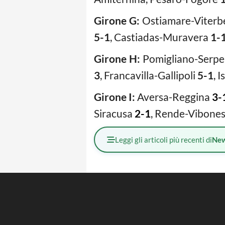
Girone G:
Ostiamare-Viter
5-1
, Castiadas-Muravera
1-
Girone H:
Pomigliano-Serp
3
, Francavilla-Gallipoli
5-1
, I
Girone I:
Aversa-Reggina
3-
Siracusa
2-1
, Rende-Vibone
Leggi gli articoli più recenti di
Ne