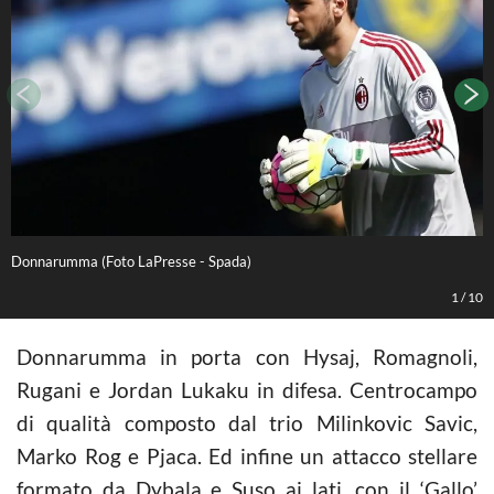
Donnarumma (Foto LaPresse - Spada)
H
1
/
10
Donnarumma in porta con Hysaj, Romagnoli,
Rugani e Jordan Lukaku in difesa. Centrocampo
di qualità composto dal trio Milinkovic Savic,
Marko Rog e Pjaca. Ed infine un attacco stellare
formato da Dybala e Suso ai lati, con il ‘Gallo’