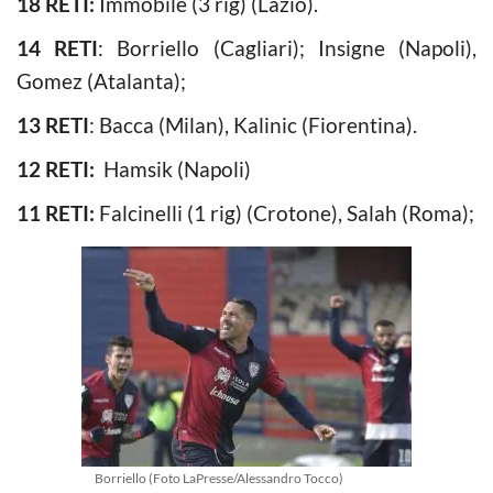
18 RETI:
Immobile (3 rig) (Lazio).
14 RETI
: Borriello (Cagliari); Insigne (Napoli),
Gomez (Atalanta);
13 RETI
: Bacca (Milan), Kalinic (Fiorentina).
12 RETI:
Hamsik (Napoli)
11 RETI:
Falcinelli (1 rig) (Crotone), Salah (Roma);
Borriello (Foto LaPresse/Alessandro Tocco)