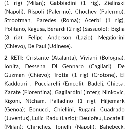
(1 rig) (Milan); Gabbiadini (1 rig), Zielinski
(Napoli); Rispoli (Palermo); Chochev (Palermo),
Strootman, Paredes (Roma); Acerbi (1 rig),
Politano, Ragusa, Berardi (2 rig) (Sassuolo); Biglia
(3 rig); Felipe Anderson (Lazio), Meggiorini
(Chievo), De Paul (Udinese).
2 RETI:
Cristante (Atalanta), Viviani (Bologna),
Ionita, Dessena, Di Gennaro (Cagliari), De
Guzman (Chievo); Trotta (1 rig) (Crotone), El
Kaddouri , Pucciarelli (Empoli); Badelj, Chiesa,
Zarate (Fiorentina), Gagliardini (Inter); Ninkovic,
Rigoni, Ntcham, Palladino (1 rig), Hiljemark
(Genoa); Bonucci, Chiellini, Rugani, Cuadrado
(Juventus), Lulic, Radu (Lazio); Deulofeu, Locatelli
(Milan); Chiriches, Tonelli (Napoli); Bahebeck,