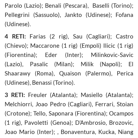
Parolo (Lazio); Benali (Pescara), Baselli (Torino);
Pellegrini (Sassuolo), Jankto (Udinese); Fofana
(Udinese).
4 RETI:
Farias (2 rig), Sau (Cagliari); Castro
(Chievo); Maccarone (1 rig) (Empoli) Ilicic (1 rig)
(Fiorentina); Eder (Inter); Milinkovic-Savic
(Lazio), Pasalic (Milan); Milik (Napoli); El
Shaarawy (Roma), Quaison (Palermo), Perica
(Udinese), Benassi (Torino).
3 RETI:
Freuler (Atalanta); Masiello (Atalanta);
Melchiorri, Joao Pedro (Cagliari), Ferrari, Stoian
(Crotone); Tello, Saponara (Fiorentina); Ocampos
(1 rig), Pavoletti (Genoa); D’Ambrosio, Brozovic,
Joao Mario (Inter); , Bonaventura, Kucka, Niang