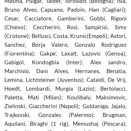
Masina, Pulgar, Taider, Torosidis (Bologna); Isla,
Bruno Alves, Capuano, Padoin, Han (Cagliari);
Cesar, Cacciatore, Gamberini, Gobbi, Rigoni
(Chievo); Ceccherini, Rosi, Sampirisi, Simy
(Crotone); Bellusci, Costa, Krunic(Empoli); Astori,
Sanchez, Borja Valero, Gonzalo Rodriguez
(Fiorentina); Gakpe’, Laxalt, Lazovic (Genoa);
Gabigol, Kondogbia (Inter); Alex sandro,
Marchisio, Dani Alves, Hernanes, Benatia,
Lemina, Lichtsteiner (Juventus); Cataldi, De Vrij,
Hoedt, Lombardi, Murgia (Lazio); Bertolacci,
Paletta, Mati (Milan); Koulibaly, Maksimovic,
Zielinski, Giaccherini (Napoli); Goldaniga, Jajalo,
Trajkovski, Gonzales (Palermo); Brugman,
Aquilani, Biraghi (1 rig), Memushaj (Pescara);