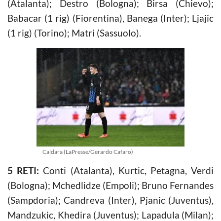
(Atalanta); Destro (Bologna); Birsa (Chievo);
Babacar (1 rig) (Fiorentina), Banega (Inter); Ljajic
(1 rig) (Torino); Matri (Sassuolo).
Caldara (LaPresse/Gerardo Cafaro)
5 RETI:
Conti (Atalanta), Kurtic, Petagna, Verdi
(Bologna); Mchedlidze (Empoli); Bruno Fernandes
(Sampdoria); Candreva (Inter), Pjanic (Juventus),
Mandzukic, Khedira (Juventus); Lapadula (Milan);