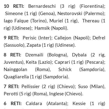
10 RETI:
Bernardeschi (3 rig) (Fiorentina);
Simeone (1 rig) (Genoa), Nestorovski (Palermo);
Iago Falque (Torino), Muriel (1 rig), Thereau (1
rig) (Udinese); Hamsik (Napoli).
9 RETI:
Perisic (Inter); Callejon (Napoli); Defrel
(Sassuolo), Zapata (1 rig) (Udinese).
8 RETI:
Dzemaili (Bologna), Dybala (2 rig,
Juventus), Keita (Lazio); Caprari (1 rig) (Pescara);
Nainggolan (Roma), Schick (Sampdoria),
Quagliarella (1 rig) (Sampdoria).
7 RETI:
Pellissier (2 rig) (Chievo); Suso (Milan),
Perotti (5 rig) (Roma), Inglese (Chievo).
6 RETI:
Caldara (Atalanta); Kessie (1 rig)