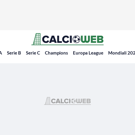
 A
Serie B
Serie C
Champions
Europa League
Mondiali 20