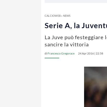
CALCIOWEB
»
NEWS
Serie A, la Juven
La Juve può festeggiare l
sancire la vittoria
di
Francesco Gregorace
24 Apr 2016 | 22:58