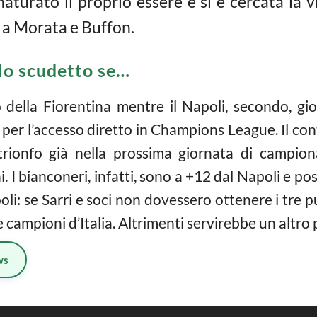
turato il proprio essere e si è cercata la vit
 a Morata e Buffon.
 lo scudetto se…
della Fiorentina mentre il Napoli, secondo, gio
er l’accesso diretto in Champions League. Il conto
 trionfo già nella prossima giornata di campion
 I bianconeri, infatti, sono a +12 dal Napoli e p
oli: se Sarri e soci non dovessero ottenere i tre p
mpioni d’Italia. Altrimenti servirebbe un altro 
ws