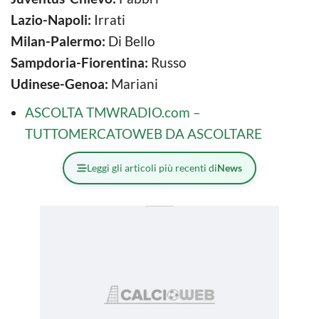
Lazio-Napoli:
Irrati
Milan-Palermo:
Di Bello
Sampdoria-Fiorentina:
Russo
Udinese-Genoa:
Mariani
ASCOLTA TMWRADIO.com –
TUTTOMERCATOWEB DA ASCOLTARE
Leggi gli articoli più recenti di
News