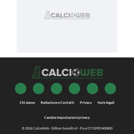
Chi siamo
Redazione e Contatti
Privacy
Note legali
Cambia impostazioni privacy
© 2026
CalcioWeb
- Editore Socedit srl - P.iva/CF 02901400800