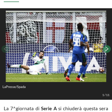
LaPresse/Spada
L
1
/
11
La 7^giornata di
Serie A
si chiuderà questa sera