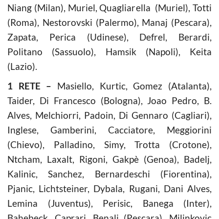
Niang (Milan), Muriel, Quagliarella (Muriel), Totti
(Roma), Nestorovski (Palermo), Manaj (Pescara),
Zapata, Perica (Udinese), Defrel, Berardi,
Politano (Sassuolo), Hamsik (Napoli), Keita
(Lazio).
1 RETE –
Masiello, Kurtic, Gomez (Atalanta),
Taider, Di Francesco (Bologna), Joao Pedro, B.
Alves, Melchiorri, Padoin, Di Gennaro (Cagliari),
Inglese, Gamberini, Cacciatore, Meggiorini
(Chievo), Palladino, Simy, Trotta (Crotone),
Ntcham, Laxalt, Rigoni, Gakpè (Genoa), Badelj,
Kalinic, Sanchez, Bernardeschi (Fiorentina),
Pjanic, Lichtsteiner, Dybala, Rugani, Dani Alves,
Lemina (Juventus), Perisic, Banega (Inter),
Bahebeck, Caprari, Benali (Pescara), Milinkovic