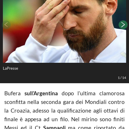
LaPresse
L
1
/
14
Bufera
sull’Argentina
dopo l’ultima clamorosa
sconfitta nella seconda gara dei Mondiali contro
la Croazia, adesso la qualificazione agli ottavi di
finale è appesa ad un filo. Nel mirino sono finiti
Messi ed il Ct
Sampaoli
ma come riportato da