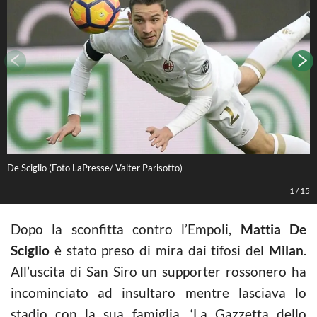
De Sciglio (Foto LaPresse/ Valter Parisotto)
L
1
/
15
Dopo la sconfitta contro l’Empoli,
Mattia De
Sciglio
è stato preso di mira dai tifosi del
Milan
.
All’uscita di San Siro un supporter rossonero ha
incominciato ad insultaro mentre lasciava lo
stadio con la sua famiglia. ‘La Gazzetta dello