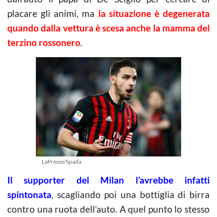
placare gli animi, ma
la situazione è degenerata
quando dalla vettura è scesa anche la mamma del
terzino rossonero
.
LaPresse/Spada
Il supporter del Milan l’avrebbe infatti
spintonata
, scagliando poi una bottiglia di birra
contro una ruota dell’auto. A quel punto lo stesso