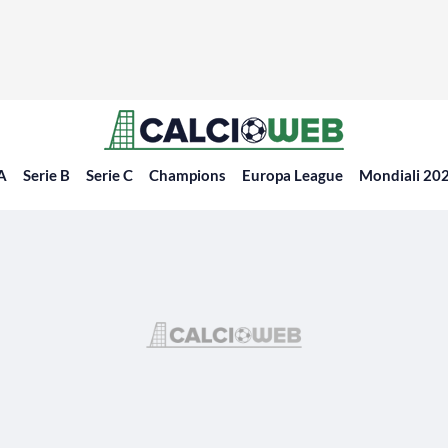
 A
Serie B
Serie C
Champions
Europa League
Mondiali 20