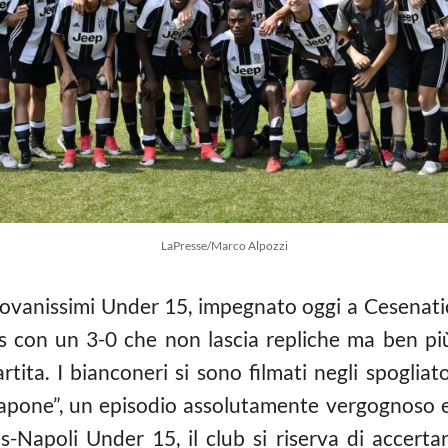
LaPresse/Marco Alpozzi
ovanissimi Under 15, impegnato oggi a Cesenatico
us con un 3-0 che non lascia repliche ma ben pi
rtita. I bianconeri si sono filmati negli spoglia
 sapone”, un episodio assolutamente vergognoso 
-Napoli Under 15, il club si riserva di accertar