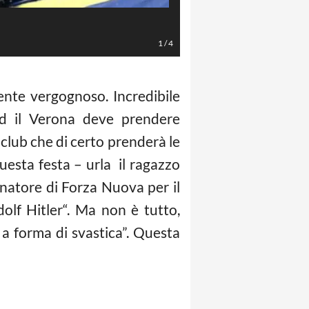
LaPresse/Francesca Soli
1
/
4
nte vergognoso. Incredibile
ed il Verona deve prendere
 club che di certo prenderà le
esta festa – urla il ragazzo
dinatore di Forza Nuova per il
olf Hitler“. Ma non è tutto,
 a forma di svastica”. Questa