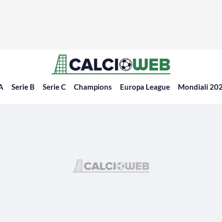
 A
Serie B
Serie C
Champions
Europa League
Mondiali 20