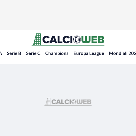
 A
Serie B
Serie C
Champions
Europa League
Mondiali 20