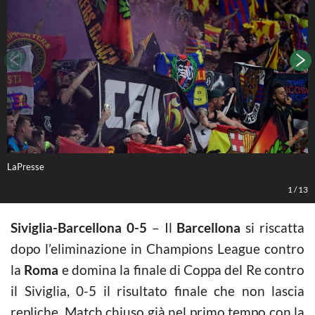
LaPresse
L
1
/
13
Siviglia-Barcellona 0-5
– Il
Barcellona
si riscatta
dopo l’eliminazione in Champions League contro
la
Roma
e domina la finale di Coppa del Re contro
il Siviglia, 0-5 il risultato finale che non lascia
repliche. Match chiuso già nel primo tempo con la