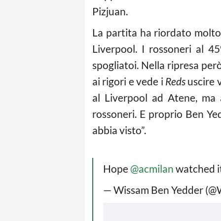
Pizjuan.
La partita ha riordato molt
Liverpool. I rossoneri al 4
spogliatoi. Nella ripresa per
ai rigori e vede i
Reds
uscire 
al Liverpool ad Atene, ma 
rossoneri. E proprio Ben Ye
abbia visto”.
Hope
@acmilan
watched i
— Wissam Ben Yedder (@