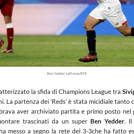
Ben Yedder LaPresse/EFE
tterizzato la sfida di Champions League tra
Sivi
ni. La partenza dei ‘Reds’ è stata micidiale tanto 
brava aver archiviato partita e primo posto nel g
imontare trascinati da un super
Ben Yedder
. I
 ha messo a segno la rete del 3-3che ha fatto es