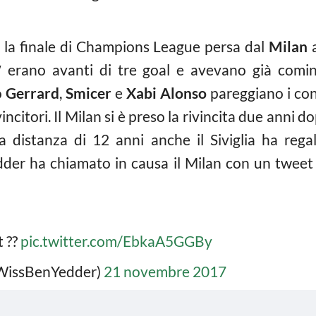
o la finale di Champions League persa dal
Milan
a
5′ erano avanti di tre goal e avevano già comin
ò
Gerrard
,
Smicer
e
Xabi Alonso
pareggiano i cont
vincitori. Il Milan si è preso la rivincita due anni 
a distanza di 12 anni anche il Siviglia ha reg
dder ha chiamato in causa il Milan con un tweet 
t ??
pic.twitter.com/EbkaA5GGBy
WissBenYedder)
21 novembre 2017