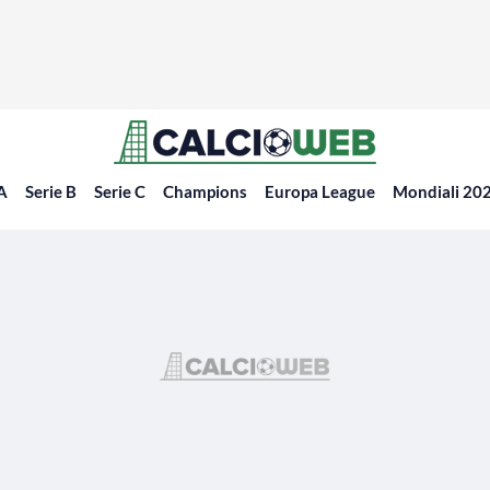
 A
Serie B
Serie C
Champions
Europa League
Mondiali 20