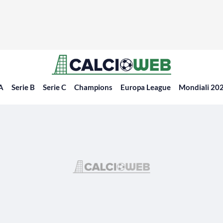
 A
Serie B
Serie C
Champions
Europa League
Mondiali 20