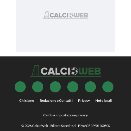
Chi siamo
Redazione e Contatti
Privacy
Note legali
Cambia impostazioni privacy
© 2026
CalcioWeb
- Editore Socedit srl - P.iva/CF 02901400800