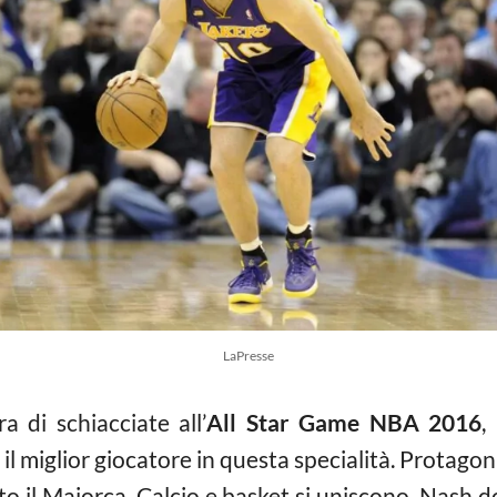
LaPresse
 di schiacciate all’
All Star Game NBA 2016
,
 il miglior giocatore in questa specialità. Protago
il Maiorca. Calcio e basket si uniscono, Nash do