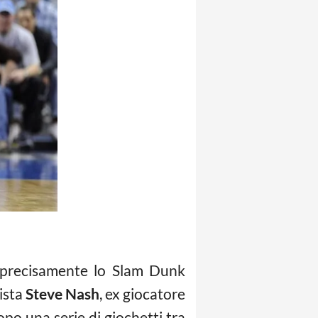
 precisamente lo Slam Dunk
nista
Steve Nash
, ex giocatore
po una serie di giochetti tra