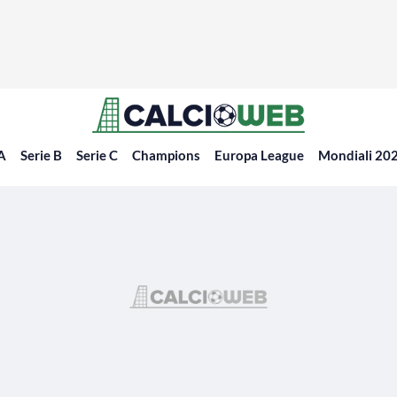
 A
Serie B
Serie C
Champions
Europa League
Mondiali 20