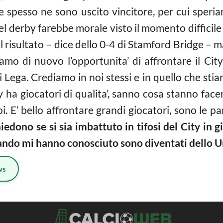
 e spesso ne sono uscito vincitore, per cui speria
el derby farebbe morale visto il momento difficil
l risultato – dice dello 0-4 di Stamford Bridge – 
amo di nuovo l’opportunita’ di affrontare il Cit
 Lega. Crediamo in noi stessi e in quello che stia
ity ha giocatori di qualita’, sanno cosa stanno fa
. E’ bello affrontare grandi giocatori, sono le part
iedono se si sia imbattuto in tifosi del City in 
uando mi hanno conosciuto sono diventati dello U
ws