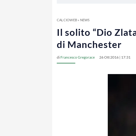
CALCIOWEB
»
NEWS
Il solito “Dio Zla
di Manchester
di
Francesco Gregorace
26 Ott 2016 | 17:31