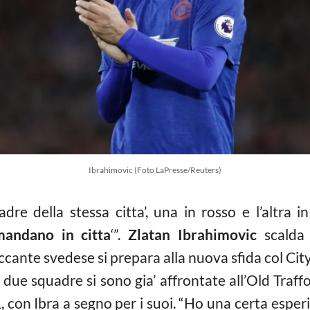
Ibrahimovic (Foto LaPresse/Reuters)
dre della stessa citta’, una in rosso e l’altra i
mandano in citta
‘”.
Zlatan Ibrahimovic
scalda i
ccante svedese si prepara alla nuova sfida col Ci
 due squadre si sono gia’ affrontate all’Old Traff
, con Ibra a segno per i suoi. “Ho una certa esper