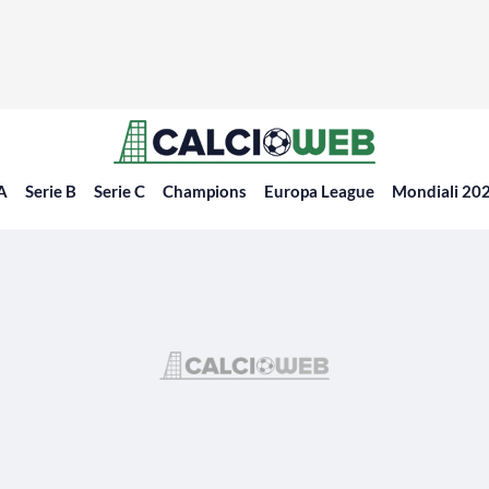
 A
Serie B
Serie C
Champions
Europa League
Mondiali 20