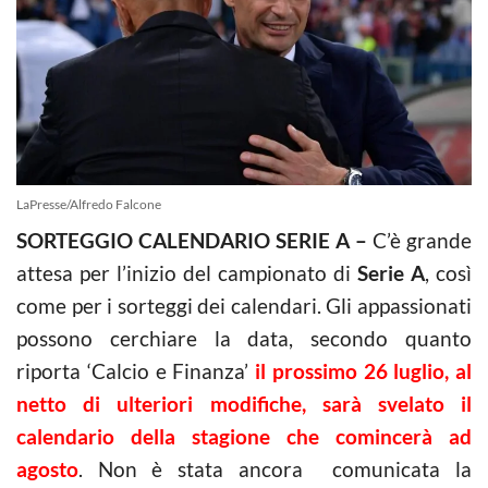
LaPresse/Alfredo Falcone
SORTEGGIO CALENDARIO SERIE A –
C’è grande
attesa per l’inizio del campionato di
Serie A
, così
come per i sorteggi dei calendari. Gli appassionati
possono cerchiare la data, secondo quanto
riporta ‘Calcio e Finanza’
il prossimo 26 luglio, al
netto di ulteriori modifiche, sarà svelato il
calendario della stagione che comincerà ad
agosto
. Non è stata ancora comunicata la