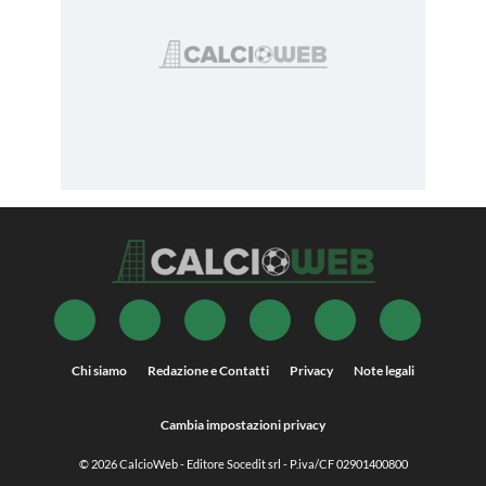
Chi siamo
Redazione e Contatti
Privacy
Note legali
Cambia impostazioni privacy
© 2026
CalcioWeb
- Editore Socedit srl - P.iva/CF 02901400800