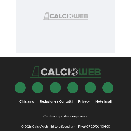
Chi siamo
Redazione e Contatti
Privacy
Note legali
Cambia impostazioni privacy
© 2026
CalcioWeb
- Editore Socedit srl - P.iva/CF 02901400800