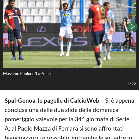
Massimo Paolone/LaPresse
M
1
/
22
Spal-Genoa, le pagelle di CalcioWeb
– Si è appena
conclusa una delle due sfide della domenica
pomeriggio valevole per la 34^ giornata di Serie
A: al Paolo Mazza di Ferrara si sono affrontati
biancoazzurri e rossoblu, entrambe le squadre in