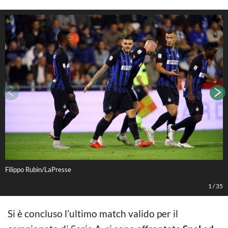
Filippo Rubin/LaPresse
F
1
/
35
Si è concluso l’ultimo match valido per il