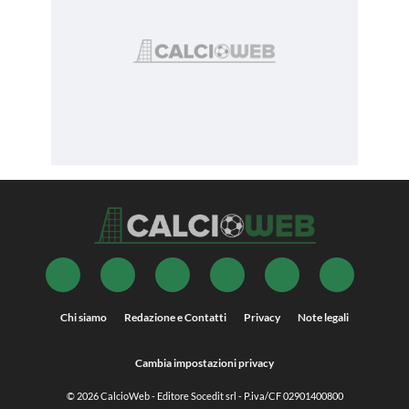
Chi siamo
Redazione e Contatti
Privacy
Note legali
Cambia impostazioni privacy
© 2026
CalcioWeb
- Editore Socedit srl - P.iva/CF 02901400800