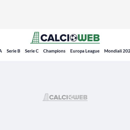
 A
Serie B
Serie C
Champions
Europa League
Mondiali 20