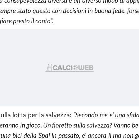
na consapevolezza diversa e un diverso modo di appli
’ sempre stato questo con decisioni in buona fede, fo
iare presto il conto”.
sulla lotta per la salvezza:
“Secondo me e’ una sfida 
reranno in gioco. Un fioretto sulla salvezza? Vanno bene
 una bici della Spal in passato, e’ ancora li ma non