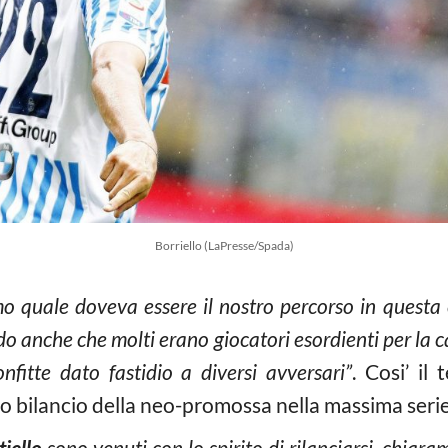
Borriello (LaPresse/Spada)
vamo quale doveva essere il nostro percorso in quest
do anche che molti erano giocatori esordienti per la
fitte dato fastidio a diversi avversari”
. Cosi’ il
o bilancio della neo-promossa nella massima serie
iello
sono venuti con lo spirito di rilanciarsi, chia