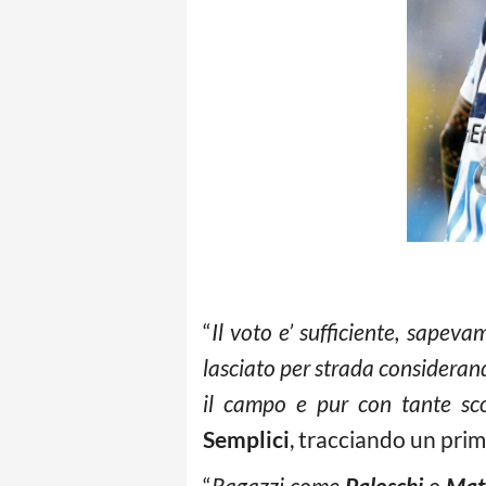
“
Il voto e’ sufficiente, sape
lasciato per strada consideran
il campo e pur con tante scon
Semplici
, tracciando un prim
“
Ragazzi come
Paloschi
o
Matt