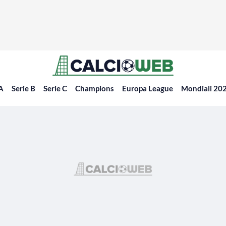
 A
Serie B
Serie C
Champions
Europa League
Mondiali 20