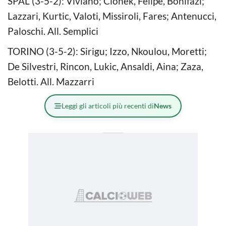
SPAL (3-5-2): Viviano; Cionek, Felipe, Bonifazi;
Lazzari, Kurtic, Valoti, Missiroli, Fares; Antenucci,
Paloschi. All. Semplici
TORINO (3-5-2): Sirigu; Izzo, Nkoulou, Moretti;
De Silvestri, Rincon, Lukic, Ansaldi, Aina; Zaza,
Belotti. All. Mazzarri
Leggi gli articoli più recenti di
News