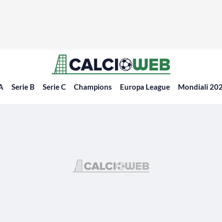
 A
Serie B
Serie C
Champions
Europa League
Mondiali 20