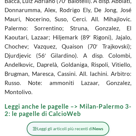
Bacca, Luiz Adriano (70′ Balotelli). A disp. Abbiati,
Donnarumma, Alex, Rodrigo Ely, De Jong, José
Mauri, Nocerino, Suso, Cerci. All. Mihajlovic.
Palermo: Sorrentino; Struna, Gonzalez, El
Kaoutari, Lazaar; Hiljemark (89′ Rigoni), Jajalo,
Chochev; Vazquez, Quaison (70′ Trajkovski);
Djurdjevic (56′ Gilardino). A disp. Colombi,
Andelkovic, Daprelà, Goldaniga, Rispoli, Vitiello,
Brugman, Maresca, Cassini. All. Iachini. Arbitro:
Russo. Note: ammoniti Lazaar, Gonzalez,
Montolivo.
Leggi anche le pagelle –>
Milan-Palermo 3-
2: le pagelle di CalcioWeb
Leggi gli articoli più recenti di
News