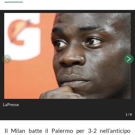
LaPresse
L
1
/
8
Il Milan batte il Palermo per 3-2 nell’anticipo