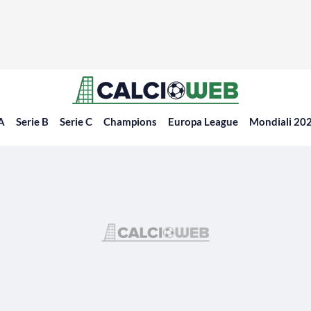
 A
Serie B
Serie C
Champions
Europa League
Mondiali 20