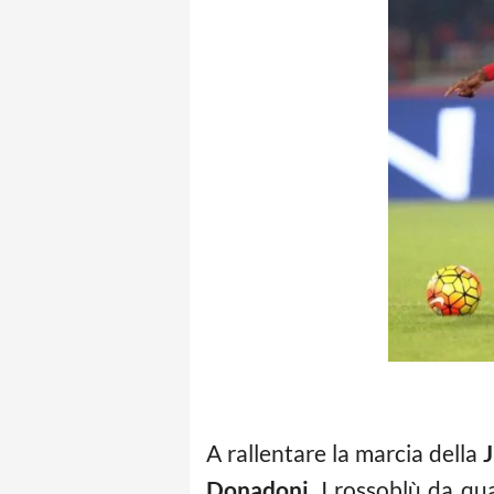
A rallentare la marcia della
J
Donadoni,
I rossoblù da qu