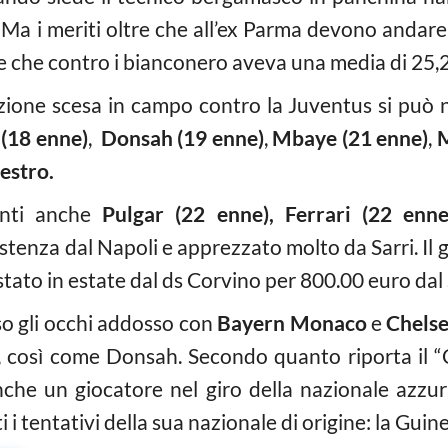
 Ma i meriti oltre che all’ex Parma devono andare
e che contro i bianconero aveva una media di 25,2
zione scesa in campo contro la Juventus si può 
(18 enne)
,
Donsah (19 enne)
,
Mbaye (21 enne)
,
M
estro.
enti anche
Pulgar (22 enne), Ferrari (22 en
stenza dal Napoli e apprezzato molto da Sarri. Il
tato in estate dal ds Corvino per 800.00 euro dal
so gli occhi addosso con
Bayern Monaco
e
Chels
 così come Donsah. Secondo quanto riporta il “Co
he un giocatore nel giro della nazionale azzurra
i i tentativi della sua nazionale di origine: la Guin