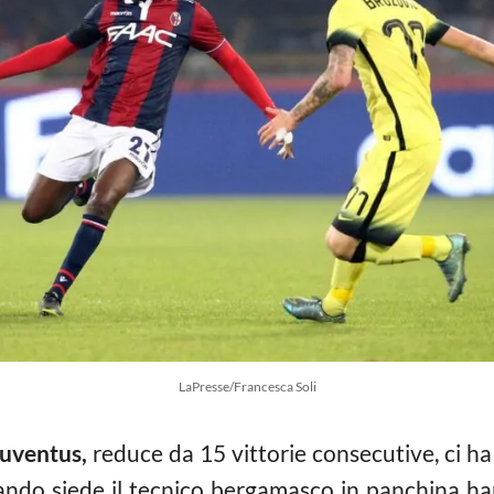
LaPresse/Francesca Soli
uventus,
reduce da 15 vittorie consecutive, ci ha
ando siede il tecnico bergamasco in panchina ha