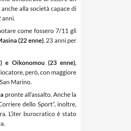
 anche alla società capace di
 anni.
notare come fossero 7/11 gli
asina (22 enne)
. 23 anni per
ne) e Oikonomou (23 enne)
,
 giocatore, però, con maggiore
 San Marino.
ea
pronte all’assalto. Anche la
rriere dello Sport”, inoltre,
. L’iter burocratico è stato
ea.