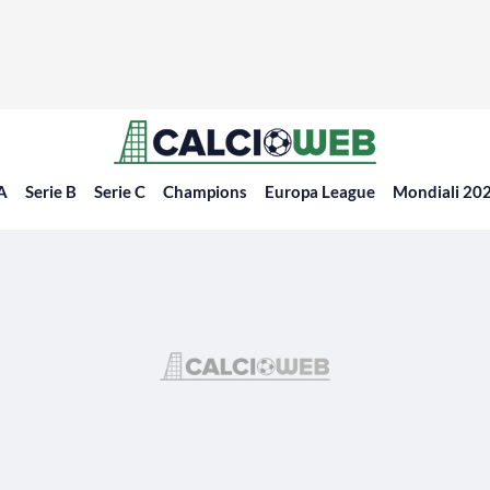
 A
Serie B
Serie C
Champions
Europa League
Mondiali 20