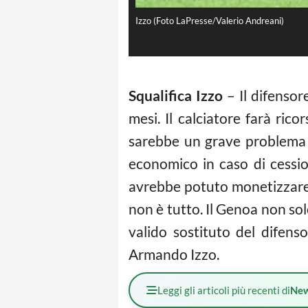
Izzo (Foto LaPresse/Valerio Andreani)
Squalifica Izzo
– Il difensor
mesi. Il calciatore farà ri
sarebbe un grave problema 
economico in caso di cessio
avrebbe potuto monetizzare. 
non è tutto. Il Genoa non s
valido sostituto del difen
Armando Izzo.
Leggi gli articoli più recenti di
Ne