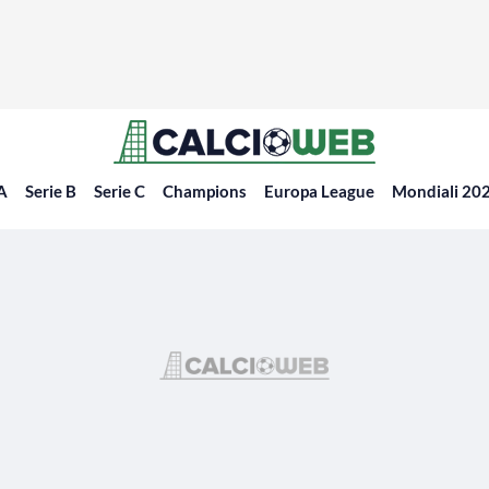
 A
Serie B
Serie C
Champions
Europa League
Mondiali 20