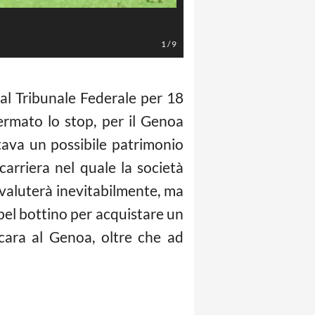
Izzo (Foto LaPresse/Valerio Andre
1
/
9
al Tribunale Federale per 18
ermato lo stop, per il Genoa
ava un possibile patrimonio
arriera nel quale la società
svaluterà inevitabilmente, ma
el bottino per acquistare un
cara al Genoa, oltre che ad