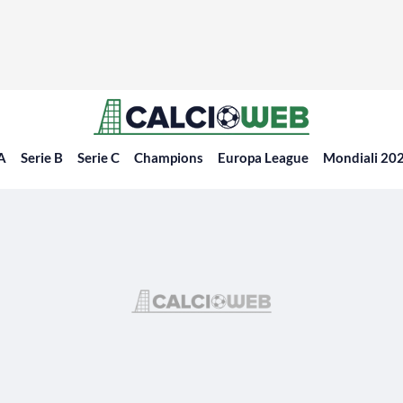
 A
Serie B
Serie C
Champions
Europa League
Mondiali 20