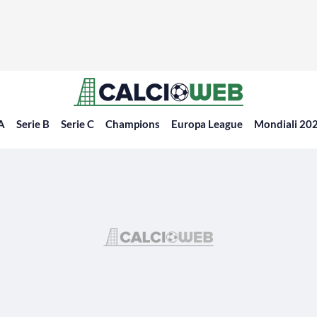
 A
Serie B
Serie C
Champions
Europa League
Mondiali 20