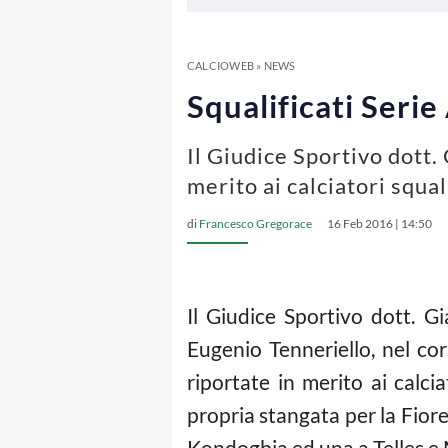
CALCIOWEB
»
NEWS
Squalificati Serie
Il Giudice Sportivo dott.
merito ai calciatori squa
di
Francesco Gregorace
16 Feb 2016 | 14:50
Il Giudice Sportivo dott. Gi
Eugenio Tenneriello, nel cor
riportate in merito ai calci
propria stangata per la Fiore
Kondogbia ed una a Telles e