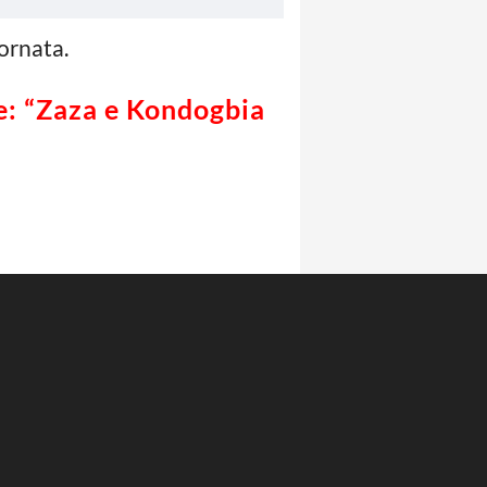
ornata.
uve: “Zaza e Kondogbia