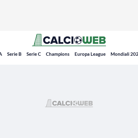
 A
Serie B
Serie C
Champions
Europa League
Mondiali 20