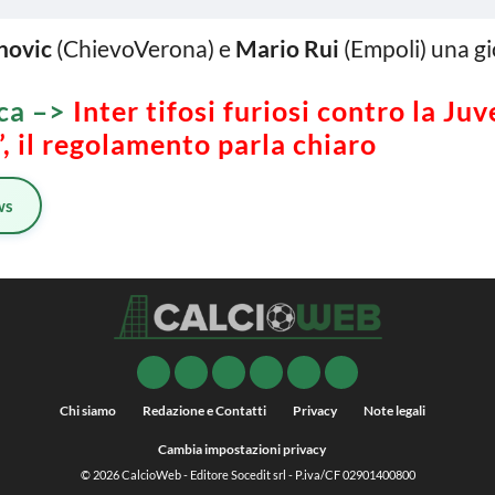
novic
(ChievoVerona) e
Mario Rui
(Empoli) una gi
ca –>
Inter tifosi furiosi contro la J
, il regolamento parla chiaro
ws
Chi siamo
Redazione e Contatti
Privacy
Note legali
Cambia impostazioni privacy
© 2026
CalcioWeb
- Editore Socedit srl - P.iva/CF 02901400800