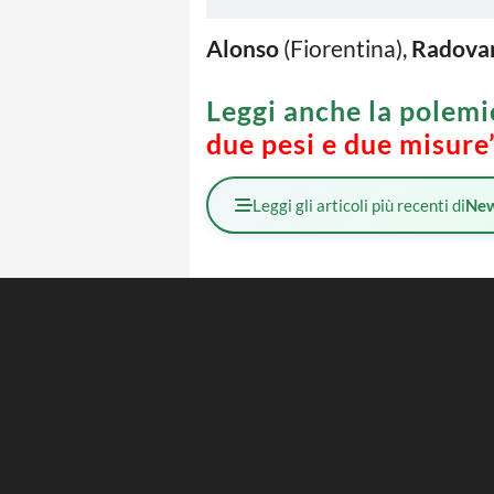
Alonso
(Fiorentina),
Radova
Leggi anche la polemi
due pesi e due misure”
Leggi gli articoli più recenti di
Ne