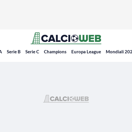
 A
Serie B
Serie C
Champions
Europa League
Mondiali 20