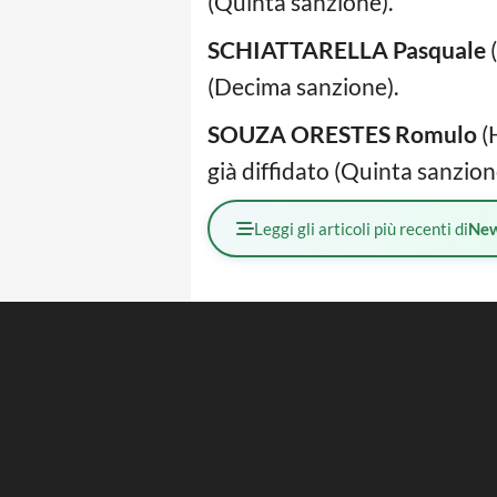
(Quinta sanzione).
SCHIATTARELLA Pasquale
(
(Decima sanzione).
SOUZA ORESTES Romulo
(
già diffidato (Quinta sanzion
Leggi gli articoli più recenti di
Ne