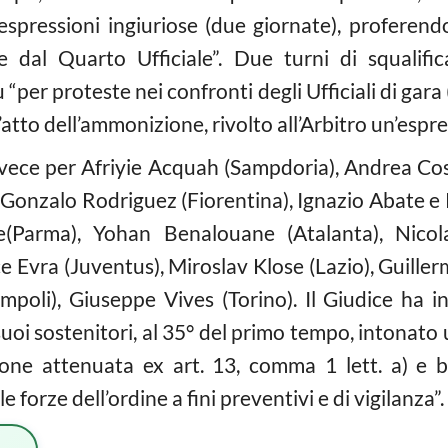
ra espressioni ingiuriose (due giornate), profere
ate dal Quarto Ufficiale”. Due turni di squalif
er proteste nei confronti degli Ufficiali di gara
atto dell’ammonizione, rivolto all’Arbitro un’espre
nvece per Afriyie Acquah (Sampdoria), Andrea Cos
Gonzalo Rodriguez (Fiorentina), Ignazio Abate e 
e(Parma), Yohan Benalouane (Atalanta), Nicol
e Evra (Juventus), Miroslav Klose (Lazio), Guille
mpoli), Giuseppe Vives (Torino). Il Giudice ha in
uoi sostenitori, al 35° del primo tempo, intonato 
nzione attenuata ex art. 13, comma 1 lett. a) e 
forze dell’ordine a fini preventivi e di vigilanza”.