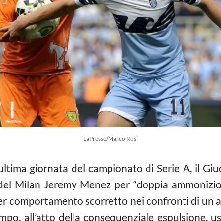
LaPresse/Marco Rosi
’ultima giornata del campionato di Serie A, il Gi
te del Milan Jeremy Menez per “doppia ammoniz
r comportamento scorretto nei confronti di un av
mpo, all’atto della consequenziale espulsione, u