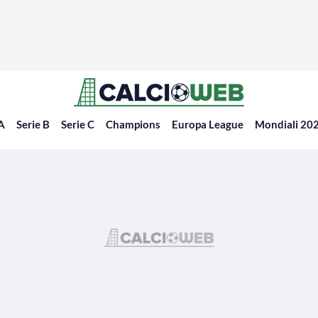
 A
Serie B
Serie C
Champions
Europa League
Mondiali 20