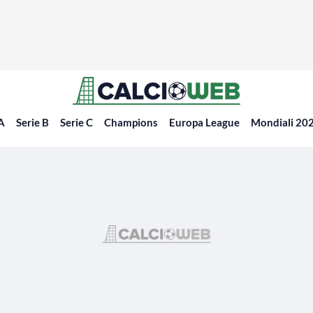
 A
Serie B
Serie C
Champions
Europa League
Mondiali 20