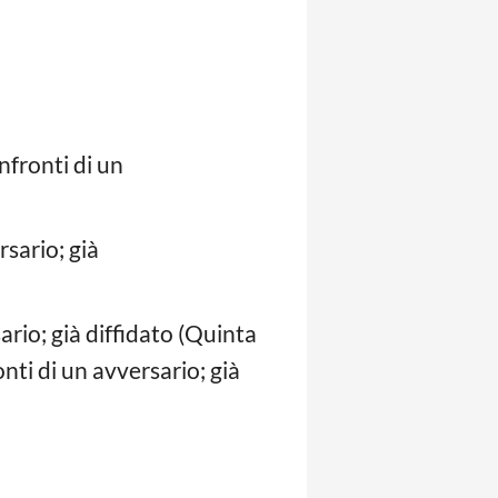
fronti di un
sario; già
rio; già diffidato (Quinta
ti di un avversario; già