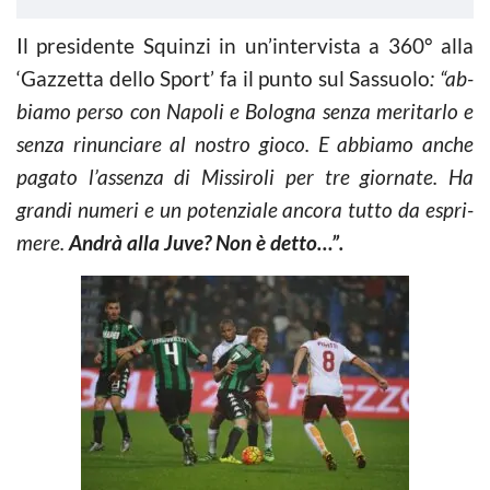
Il presidente Squinzi in un’intervista a 360° alla
‘Gazzetta dello Sport’ fa il punto sul Sassuolo
: “ab­
bia­mo perso con Na­po­li e Bo­lo­gna senza me­ri­tar­lo e
senza ri­nun­cia­re al no­stro gioco. E ab­bia­mo anche
pa­ga­to l’as­sen­za di Mis­si­ro­li per tre gior­na­te. Ha
gran­di nu­me­ri e un po­ten­zia­le an­co­ra tutto da espri­
me­re.
Andrà alla Juve? Non è detto…”.