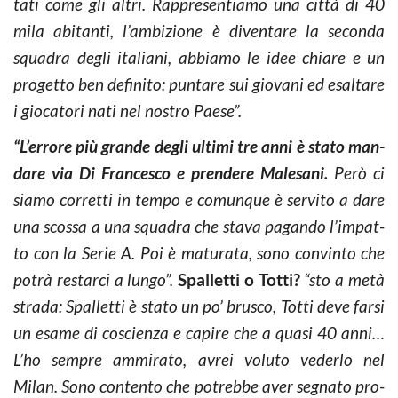
ta­ti come gli altri. Rap­pre­sen­tia­mo una città di 40
mila abi­tan­ti, l’am­bi­zio­ne è di­ven­ta­re la se­con­da
squa­dra degli ita­lia­ni, ab­bia­mo le idee chia­re e un
pro­get­to ben de­fi­ni­to: pun­ta­re sui gio­va­ni ed esal­ta­re
i gio­ca­to­ri nati nel no­stro Paese”.
“L’errore più grande degli ultimi tre anni è stato man­
da­re via Di Fran­ce­sco e pren­de­re Ma­le­sa­ni.
Però ci
siamo cor­ret­ti in tempo e co­mun­que è ser­vi­to a dare
una scos­sa a una squa­dra che stava pa­gan­do l’im­pat­
to con la Serie A. Poi è ma­tu­ra­ta, sono con­vin­to che
potrà re­star­ci a lungo”.
Spalletti o Totti?
“sto a metà
stra­da: Spal­let­ti è stato un po’ bru­sco, Totti deve farsi
un esame di co­scien­za e ca­pi­re che a quasi 40 anni…
L’ho sem­pre am­mi­ra­to, avrei vo­lu­to ve­der­lo nel
Milan. Sono con­ten­to che po­treb­be aver se­gna­to pro­