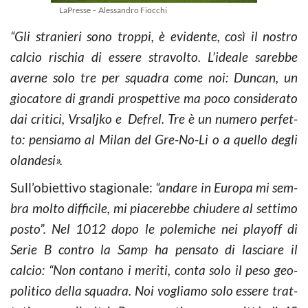
LaPresse – Alessandro Fiocchi
“Gli stra­nie­ri sono trop­pi, è evi­den­te, così il no­stro
cal­cio ri­schia di es­se­re stra­vol­to. L’idea­le sa­reb­be
aver­ne solo tre per squa­dra come noi: Dun­can, un
gio­ca­to­re di gran­di pro­spet­ti­ve ma poco con­si­de­ra­to
dai cri­ti­ci, Vr­sa­l­j­ko e De­frel. Tre è un nu­me­ro per­fet­
to: pen­sia­mo al Milan del Gre-No-Li o a quel­lo degli
olan­de­si».
Sull’obiettivo stagionale:
“an­da­re in Eu­ro­pa mi sem­
bra molto dif­fi­ci­le, mi pia­ce­reb­be chiu­de­re al set­ti­mo
posto”. Nel 1012 dopo le polemiche nei playoff di
Serie B contro la Samp ha pensato di lasciare il
calcio: “Non con­ta­no i me­ri­ti, conta solo il peso geo­
po­li­ti­co della squa­dra. Noi vo­glia­mo solo es­se­re trat­