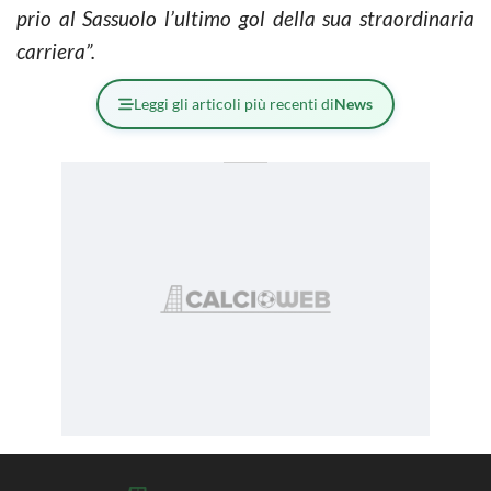
prio al Sas­suo­lo l’ul­ti­mo gol della sua straor­di­na­ria
car­rie­ra”.
Leggi gli articoli più recenti di
News