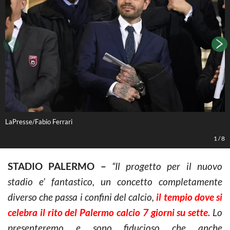
LaPresse/Fabio Ferrari
L
1
/
8
STADIO PALERMO –
“Il progetto per il nuovo
stadio e’ fantastico, un concetto completamente
diverso che passa i confini del calcio,
il tempio dove si
celebra il rito del Palermo calcio 7 giorni su sette.
Lo
presenteremo e sono fiducioso che anche